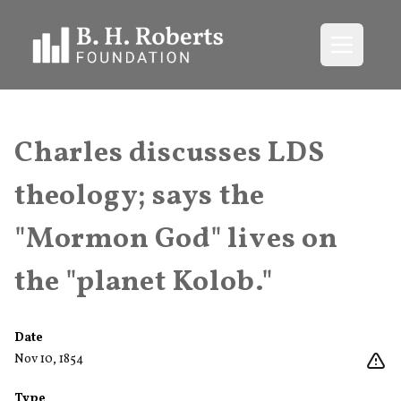
Open me
Charles discusses LDS
theology; says the
"Mormon God" lives on
the "planet Kolob."
Date
Nov 10, 1854
Type